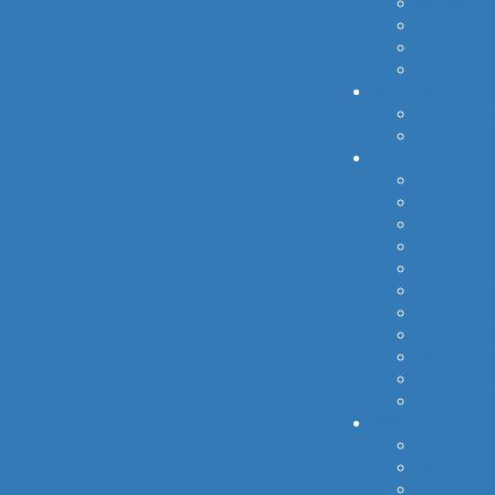
JADWAL S
KETENTUA
PERSYARA
TATA CAR
GALLERY
Gallery Ph
Gallery Vi
PPID
Profil PPID
Tupoksi PP
Struktur P
Visi dan Mi
Regulasi P
Layanan In
Regulasi
Jenis-Jeni
SOP PPID
Pedoman P
Kritik dan
SIPP
SISTEM I
SK SIPP
STRUKTUR