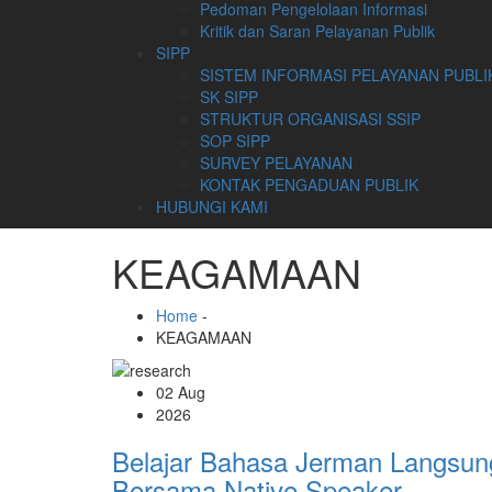
Pedoman Pengelolaan Informasi
Kritik dan Saran Pelayanan Publik
SIPP
SISTEM INFORMASI PELAYANAN PUBLI
SK SIPP
STRUKTUR ORGANISASI SSIP
SOP SIPP
SURVEY PELAYANAN
KONTAK PENGADUAN PUBLIK
HUBUNGI KAMI
KEAGAMAAN
Home
-
KEAGAMAAN
02 Aug
2026
Belajar Bahasa Jerman Langsun
Bersama Native Speaker