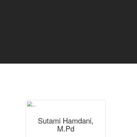
Sutami Hamdani,
M.Pd