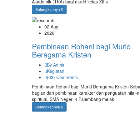
Akademik (TKA) bagi murid kelas XII s
Selengkapnya
02 Aug
2026
Pembinaan Rohani bagi Murid
Beragama Kristen
By
Admin
Kegiatan
(03)
Comments
Pembinaan Rohani bagi Murid Beragama Kristen Seba
bagian dari pembinaan karakter dan penguatan nilai-ni
spiritual, SMA Negeri 4 Palembang melak
Selengkapnya