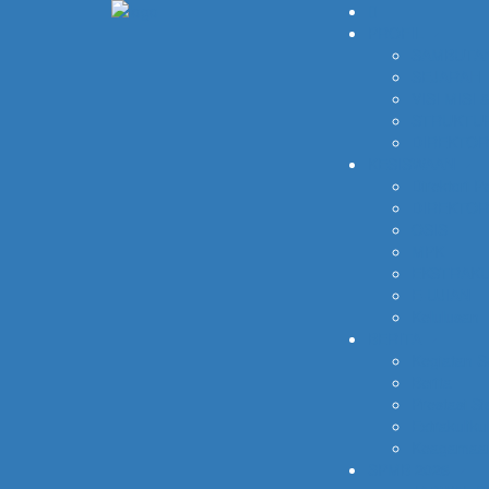
PROFIL
SAMBUTAN
SEJARAH
VISI MISI
STRUKTUR
DIREKTOR
KESISWAAN
Direktori P
DIREKTOR
OSIS
MPK
EKSTRAKU
E-UJIAN
Kelulusan
BERITA
Kegiatan S
Berita
Prestasi S
Extrakuliku
Keagamaa
SPMB 2026