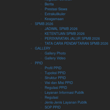
Berita
Prestasi Siswa
Extrakulikuler
Keagamaan
SPMB 2026
JADWAL SPMB 2026
KETENTUAN SPMB 2026
PERSYARATAN JALUR SPMB 2026
TATA CARA PENDAFTARAN SPMB 2026
GALLERY
Gallery Photo
Gallery Video
PPID
Profil PPID
Tupoksi PPID
Struktur PPID
Visi dan Misi PPID
Regulasi PPID
Layanan Informasi Publik
Regulasi
Jenis-Jenis Layanan Publik
SOP PPID